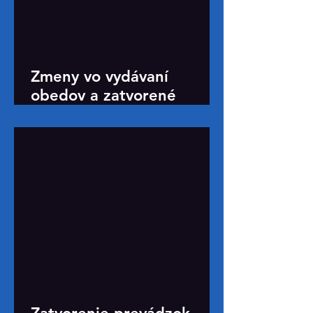
Zmeny vo vydávaní
obedov a zatvorené
bufety (9. – 10. 7.)