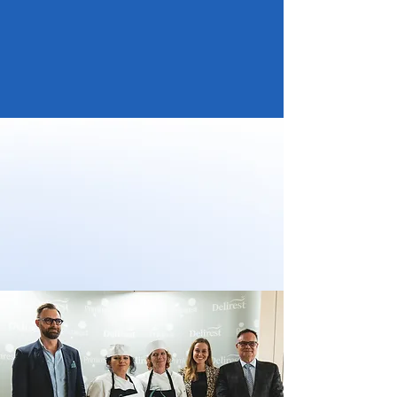
Máme dve prvé miesta v
medzinárodných majstrovstvách
menz 2022, 2023 v Prahe !