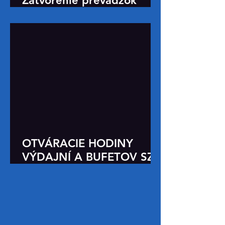
Zatvorenie prevádzok
počas leta 2026
OTVÁRACIE HODINY
VÝDAJNÍ A BUFETOV SZ
UNIZA
Naše denné
menu