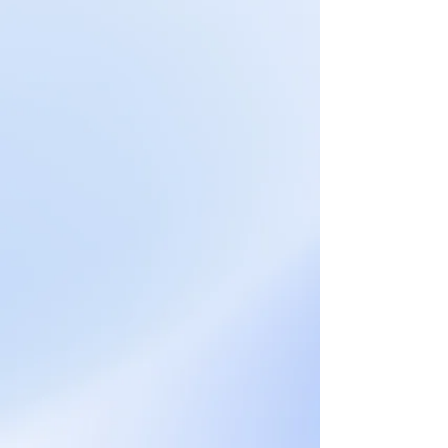
Stravovanie NOVÁ MENZA:
Ponuku denného menu s
označením, nájdete vypísanú
na tabuli pri vstupe na výdajné
miesto (vedľa sklenenej vitríny
s vizuálnou ponukou jedál).
Registračná pokladňa sa
nachádza priamo pri výdajnom
pulte označenom č. 2,
zamestnanci/objednaní (v
pravej časti medzi výdajňou č.2
a č.3, vedľa pultu s polievkou).
Obedové menu, podľa výberu