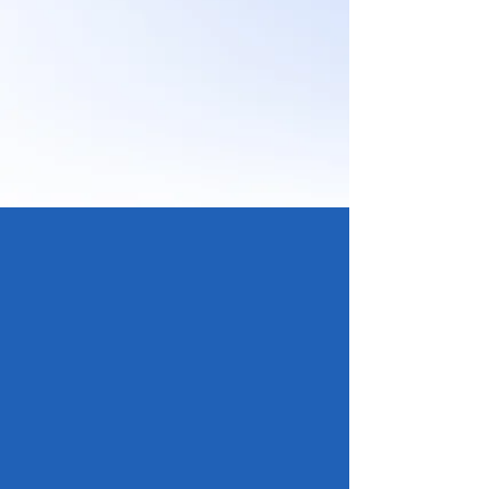
klub Menza, Kafetéria -
rektorát, bufet
FRI
​Na týchto výdajniach
vydávame jedlo aj bez
objednania.