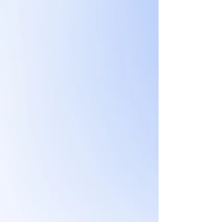
si najskôr zakúpite a
prevezmete doklad o
zaplatení.
Výber výdajného miesta, podľa
druhu denného menu:
Stredová výdajňa č. 2 – vydaj
menu č. 1 – 5
Výdajňa s označením FCC č. 4
– výdaj menu č. 8 -9
Fit menu (chladená balená
strava) sa vydáva na pulte č. 2
Platba hotovosťou je možná aj
na strediskách: Treska Bar
UNIZA, výdajňa v budove AR,
výdajňa Stará Menza, bufet